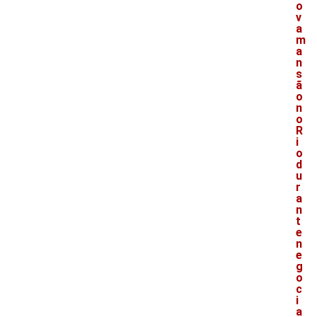
o
v
a
m
a
n
s
ã
o
n
o
R
i
o
d
u
r
a
n
t
e
n
e
g
o
c
i
a