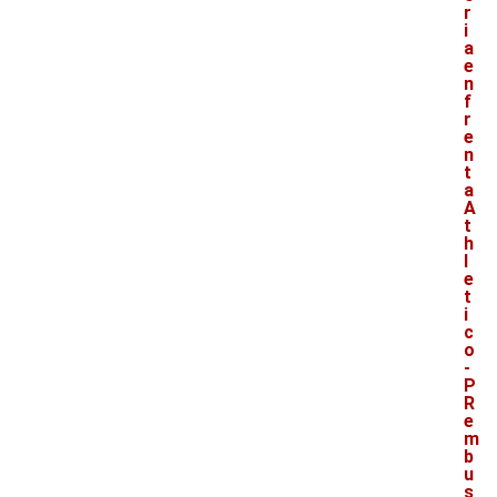
r
i
a
e
n
f
r
e
n
t
a
A
t
h
l
e
t
i
c
o
-
P
R
e
m
b
u
s