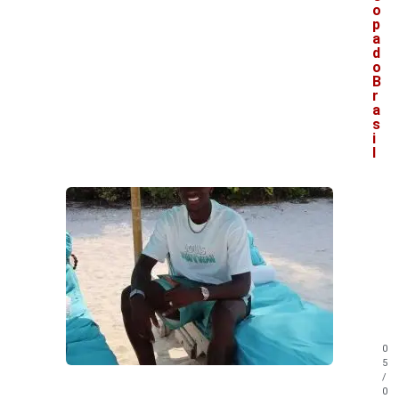
o
p
a
d
o
B
r
a
s
i
l
V
e
j
a
t
a
m
b
é
m
0
!
5
/
0