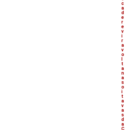
c
a
d
e
r
e
v
i
r
a
v
o
l
t
a
n
a
s
o
i
t
a
v
a
s
d
a
C