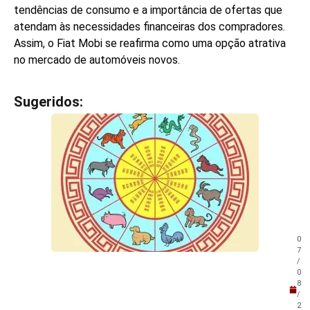
tendências de consumo e a importância de ofertas que
atendam às necessidades financeiras dos compradores.
Assim, o Fiat Mobi se reafirma como uma opção atrativa
no mercado de automóveis novos.
Sugeridos:
V
e
j
a
t
a
m
b
é
m
0
!
7
/
0
8
/
2