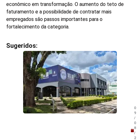
econômico em transformação. O aumento do teto de
faturamento e a possibilidade de contratar mais
empregados são passos importantes para o
fortalecimento da categoria.
Sugeridos:
V
e
j
a
t
a
m
b
é
m
0
!
9
/
0
8
/
2