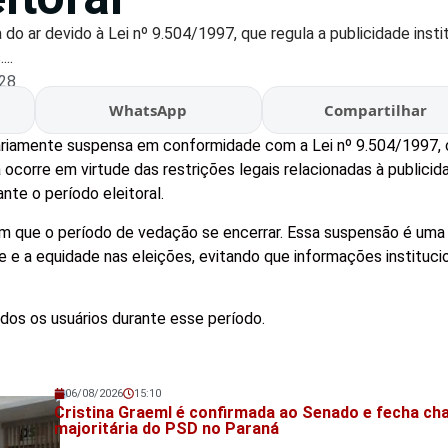
do ar devido à Lei nº 9.504/1997, que regula a publicidade insti
..
:28
WhatsApp
Compartilhar
rariamente suspensa em conformidade com a Lei nº 9.504/1997,
ocorre em virtude das restrições legais relacionadas à publicid
ante o período eleitoral.
m que o período de vedação se encerrar. Essa suspensão é uma 
e e a equidade nas eleições, evitando que informações instituc
s os usuários durante esse período.
06/08/2026
15:10
Veja também!
Cristina Graeml é confirmada ao Senado e fecha ch
majoritária do PSD no Paraná