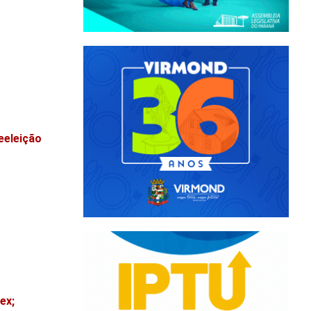
eeleição
ex;