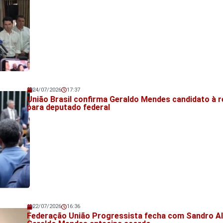
24/07/2026
17:37
Veja também!
União Brasil confirma Geraldo Mendes candidato à r
para deputado federal
22/07/2026
16:36
Veja também!
Federação União Progressista fecha com Sandro Al