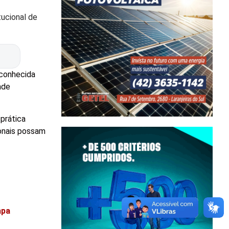
tucional de
 conhecida
ade
prática
ionais possam
apa