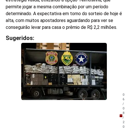
permite jogar a mesma combinação por um período
determinado. A expectativa em torno do sorteio de hoje é
alta, com muitos apostadores aguardando para ver se
conseguirão levar para casa o prêmio de R$ 2,2 milhões.
Sugeridos:
V
e
j
a
t
a
m
b
é
m
0
!
6
/
0
8
/
2
0