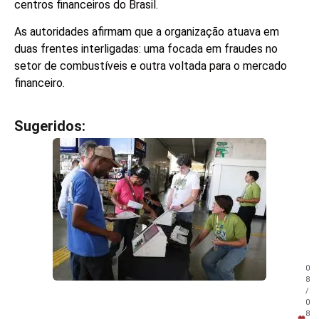
centros financeiros do Brasil.
As autoridades afirmam que a organização atuava em
duas frentes interligadas: uma focada em fraudes no
setor de combustíveis e outra voltada para o mercado
financeiro.
Sugeridos:
V
e
j
a
t
a
m
b
é
m
0
!
8
/
0
8