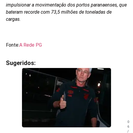
impulsionar a movimentação dos portos paranaenses, que
bateram recorde com 73,5 milhões de toneladas de
cargas.
Fonte:
A Rede PG
Sugeridos:
V
e
j
a
t
a
m
b
é
m
0
!
6
/