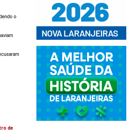
rdendo o
haviam
recusaram
tro de