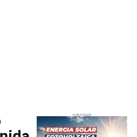
o
PUBLICIDADE
enida