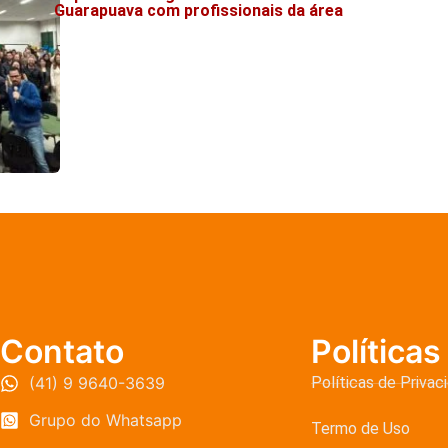
Guarapuava com profissionais da área
Contato
Políticas
(41) 9 9640-3639
Políticas de Privac
Grupo do Whatsapp
Termo de Uso