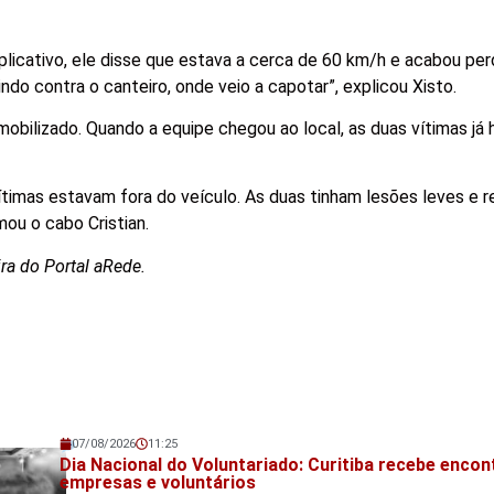
licativo, ele disse que estava a cerca de 60 km/h e acabou pe
indo contra o canteiro, onde veio a capotar”, explicou Xisto.
bilizado. Quando a equipe chegou ao local, as duas vítimas já 
vítimas estavam fora do veículo. As duas tinham lesões leves e 
ou o cabo Cristian.
a do Portal aRede.
07/08/2026
11:25
Veja também!
Dia Nacional do Voluntariado: Curitiba recebe encon
empresas e voluntários