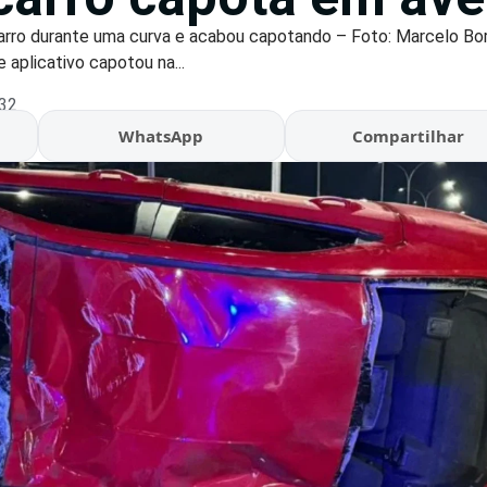
carro durante uma curva e acabou capotando – Foto: Marcelo Bo
aplicativo capotou na...
:32
WhatsApp
Compartilhar