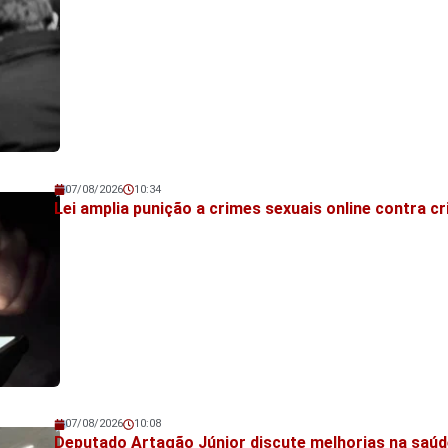
07/08/2026
10:34
Veja também!
Lei amplia punição a crimes sexuais online contra c
07/08/2026
10:08
Veja também!
Deputado Artagão Júnior discute melhorias na saúd