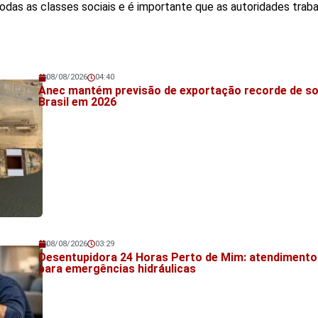
odas as classes sociais e é importante que as autoridades trab
08/08/2026
04:40
Veja também!
Anec mantém previsão de exportação recorde de so
Brasil em 2026
08/08/2026
03:29
Veja também!
Desentupidora 24 Horas Perto de Mim: atendimento
para emergências hidráulicas