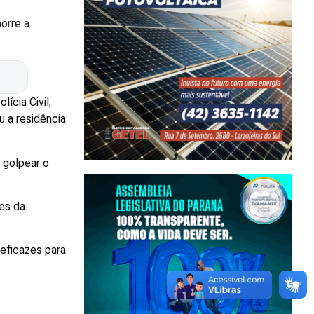
orre a
ícia Civil,
u a residência
a golpear o
hes da
eficazes para