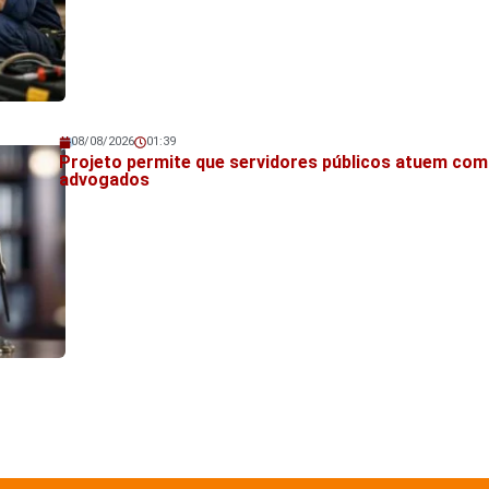
08/08/2026
01:39
Veja também!
Projeto permite que servidores públicos atuem co
advogados