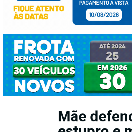
Mãe defend
estupro e 