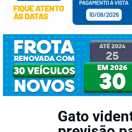
Gato viden
previsão pa