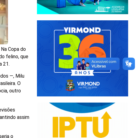
a Na Copa do
do felino, que
a 21.
idos —, Milu
sileira. O
cia, outro
evisões
rantindo assim
seria o