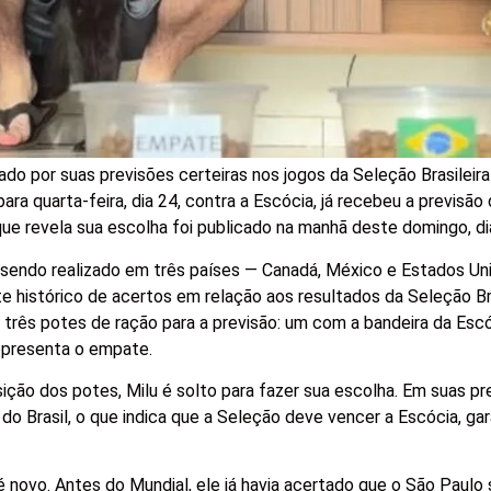
ado por suas previsões certeiras nos jogos da Seleção Brasileir
ra quarta-feira, dia 24, contra a Escócia, já recebeu a previsão 
 que revela sua escolha foi publicado na manhã deste domingo, di
á sendo realizado em três países — Canadá, México e Estados Un
histórico de acertos em relação aos resultados da Seleção Bra
za três potes de ração para a previsão: um com a bandeira da Escó
representa o empate.
ição dos potes, Milu é solto para fazer sua escolha. Em suas pr
 do Brasil, o que indica que a Seleção deve vencer a Escócia, ga
é novo. Antes do Mundial, ele já havia acertado que o São Paulo 