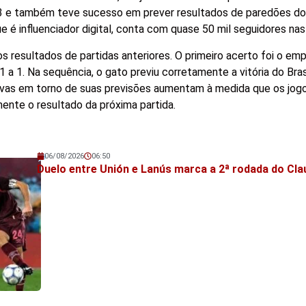
 e também teve sucesso em prever resultados de paredões do 
que é influenciador digital, conta com quase 50 mil seguidores nas
s resultados de partidas anteriores. O primeiro acerto foi o em
 a 1. Na sequência, o gato previu corretamente a vitória do Bras
tativas em torno de suas previsões aumentam à medida que os jog
mente o resultado da próxima partida.
06/08/2026
06:50
Veja também!
Duelo entre Unión e Lanús marca a 2ª rodada do Cl