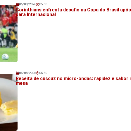
06/08/2026
05:50
Veja também!
Corinthians enfrenta desafio na Copa do Brasil apó
para Internacional
06/08/2026
05:30
Veja também!
Receita de cuscuz no micro-ondas: rapidez e sabor 
mesa