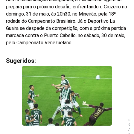
prepara para o próximo desafio, enfrentando o Cruzeiro no
domingo, 31 de maio, às 20h30, no Mineirão, pela 18ª
rodada do Campeonato Brasileiro. Já o Deportivo La
Guaira se despede da competição, com a próxima partida
marcada contra o Puerto Cabello, no sábado, 30 de maio,
pelo Campeonato Venezuelano.
Sugeridos:
V
e
j
a
t
a
m
b
é
m
0
!
9
/