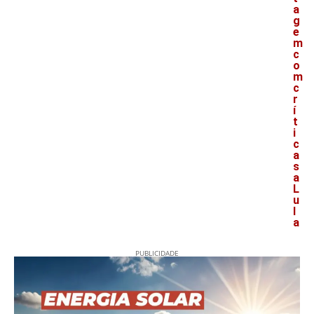
a
g
e
m
c
o
m
c
r
í
t
i
c
a
s
a
L
u
l
a
PUBLICIDADE