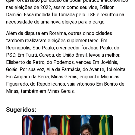
que foi cassado por abuso de poder político e econômico
nas eleições de 2022, assim como seu vice, Edilson
Damião. Essa medida foi tomada pelo TSE e resultou na
necessidade de uma nova eleição para o cargo.
Além da disputa em Roraima, outras cinco cidades
também realizaram eleições suplementares. Em
Reginópolis, São Paulo, o vencedor foi João Paulo, do
PSD. Em Tuiuti, Careca, do União Brasil, levou a melhor.
Elisberto da Retro, do Podemos, venceu Em Joviânia,
Goiás. Por sua vez, Aila da Farmácia, do Avante, foi eleita
Em Amparo da Serra, Minas Gerais, enquanto Miqueias
Figueiredo, do Republicanos, saiu vitorioso Em Bonito de
Minas, também em Minas Gerais.
Sugeridos:
V
e
j
a