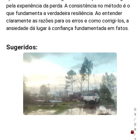
pela experiência da perda. A consistência no método é o
que fundamenta a verdadeira resiliência. Ao entender
claramente as razões para os erros e como corrigi-los, a
ansiedade dá lugar à confiança fundamentada em fatos.
Sugeridos:
V
e
j
a
t
a
m
b
é
m
0
!
9
/
0
8
/
2