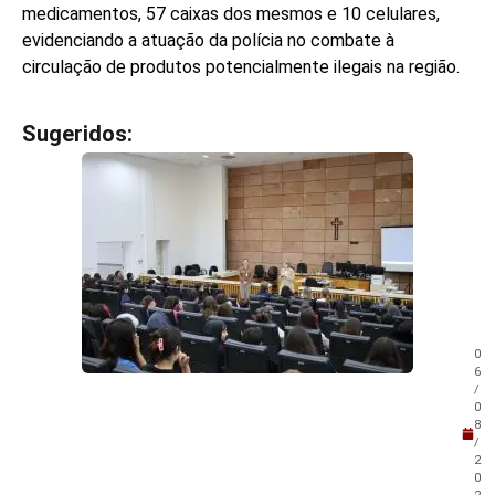
medicamentos, 57 caixas dos mesmos e 10 celulares,
evidenciando a atuação da polícia no combate à
circulação de produtos potencialmente ilegais na região.
Sugeridos:
V
e
j
a
t
a
m
b
é
m
0
!
6
/
0
8
/
2
0