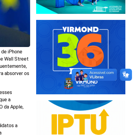
s de iPhone
e Wall Street
equentemente,
ra absorver os
desses
 que a
O da Apple,
didatos a
a