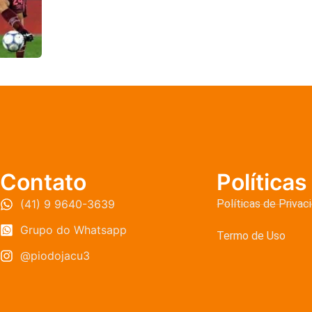
Contato
Políticas
(41) 9 9640-3639
Políticas de Privac
Grupo do Whatsapp
Termo de Uso
@piodojacu3