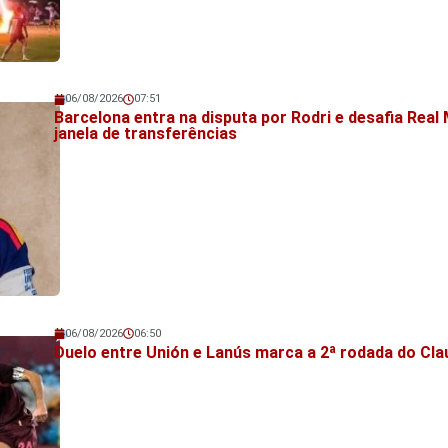
06/08/2026
07:51
Veja também!
Barcelona entra na disputa por Rodri e desafia Real
janela de transferências
06/08/2026
06:50
Veja também!
Duelo entre Unión e Lanús marca a 2ª rodada do Cl