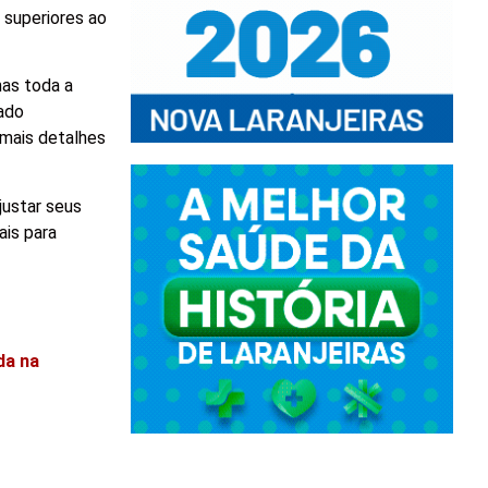
 superiores ao
mas toda a
rado
 mais detalhes
justar seus
ais para
da na