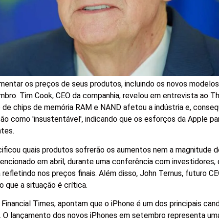
mentar os preços de seus produtos, incluindo os novos modelo
bro. Tim Cook, CEO da companhia, revelou em entrevista ao Th
to de chips de memória RAM e NAND afetou a indústria e, cons
ão como 'insustentável', indicando que os esforços da Apple pa
ntes.
cificou quais produtos sofrerão os aumentos nem a magnitude 
 mencionado em abril, durante uma conferência com investidores,
efletindo nos preços finais. Além disso, John Ternus, futuro CE
 que a situação é crítica.
o Financial Times, apontam que o iPhone é um dos principais can
o. O lançamento dos novos iPhones em setembro representa um