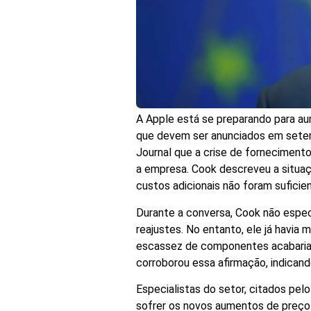
A Apple está se preparando para au
que devem ser anunciados em setem
Journal que a crise de fornecimen
a empresa. Cook descreveu a situaç
custos adicionais não foram suficie
Durante a conversa, Cook não espe
reajustes. No entanto, ele já havia
escassez de componentes acabaria r
corroborou essa afirmação, indicando
Especialistas do setor, citados pel
sofrer os novos aumentos de preç