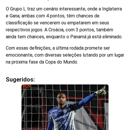
O Grupo L traz um cenário interessante, onde a Inglaterra
e Gana, ambas com 4 pontos, têm chances de
classificação se vencerem ou empatarem em seus
respectivos jogos. A Croácia, com 3 pontos, também
ainda tem chances, enquanto o Panamá já está eliminado.
Com essas definições, a última rodada promete ser
emocionante, com diversas seleções lutando por um lugar
na próxima fase da Copa do Mundo.
Sugeridos:
V
e
j
a
t
a
m
b
é