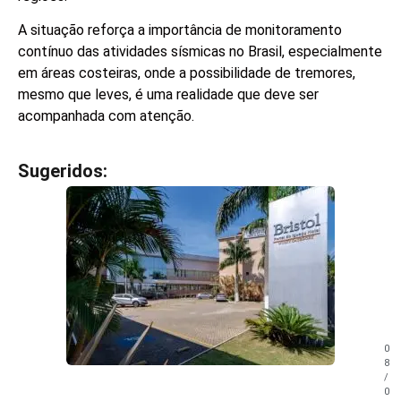
A situação reforça a importância de monitoramento
contínuo das atividades sísmicas no Brasil, especialmente
em áreas costeiras, onde a possibilidade de tremores,
mesmo que leves, é uma realidade que deve ser
acompanhada com atenção.
Sugeridos:
V
e
j
a
t
a
m
b
é
m
0
!
8
/
0