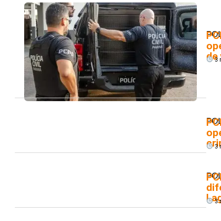
POL
PC
ope
de 
3 
POL
PC
op
cr
3 