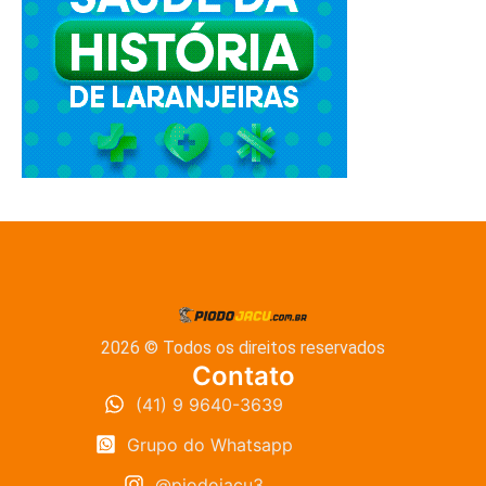
2026 © Todos os direitos reservados
Contato
(41) 9 9640-3639
Grupo do Whatsapp
@piodojacu3