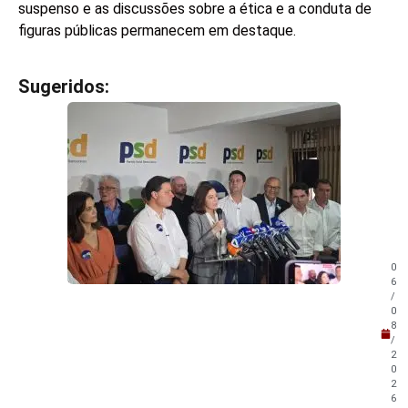
suspenso e as discussões sobre a ética e a conduta de
figuras públicas permanecem em destaque.
Sugeridos:
V
e
j
a
t
a
m
b
é
m
0
!
6
/
0
8
/
2
0
2
6