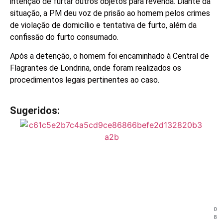
intenção de furtar outros objetos para revenda. Diante da
situação, a PM deu voz de prisão ao homem pelos crimes
de violação de domicílio e tentativa de furto, além da
confissão do furto consumado.
Após a detenção, o homem foi encaminhado à Central de
Flagrantes de Londrina, onde foram realizados os
procedimentos legais pertinentes ao caso.
Sugeridos:
V
e
j
a
t
a
m
b
é
m
0
!
8