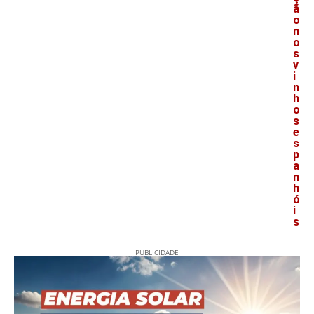
ã
o
n
o
s
v
i
n
h
o
s
e
s
p
a
n
h
ó
i
s
PUBLICIDADE