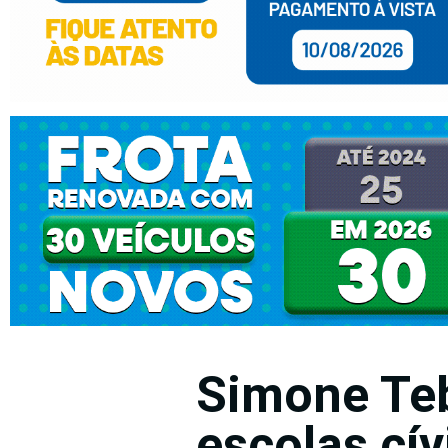
Simone Teb
escolas cí