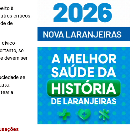
eito à
utros críticos
ade de
 cívico-
ortanto, se
ue devem ser
ociedade se
auta,
tear a
cusações