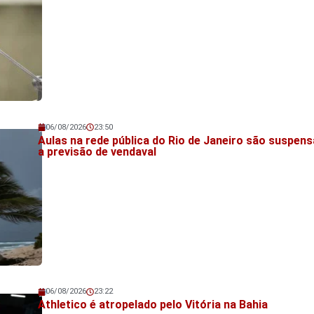
06/08/2026
23:50
Veja também!
Aulas na rede pública do Rio de Janeiro são suspens
a previsão de vendaval
06/08/2026
23:22
Veja também!
Athletico é atropelado pelo Vitória na Bahia