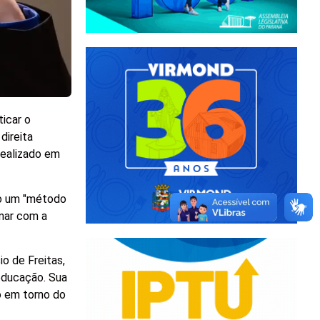
ticar o
direita
realizado em
mo um "método
omar com a
io de Freitas,
educação. Sua
o em torno do