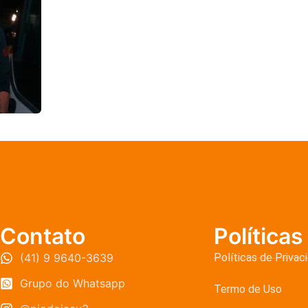
Contato
Políticas
(41) 9 9640-3639
Políticas de Privac
Grupo do Whatsapp
Termo de Uso