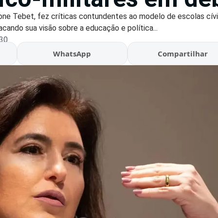
one Tebet, fez críticas contundentes ao modelo de escolas cívi
cando sua visão sobre a educação e política...
:30
WhatsApp
Compartilhar