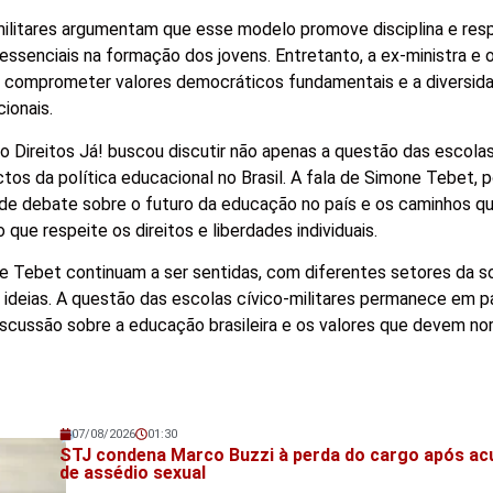
ilitares argumentam que esse modelo promove disciplina e resp
essenciais na formação dos jovens. Entretanto, a ex-ministra e o
 comprometer valores democráticos fundamentais e a diversid
ionais.
Direitos Já! buscou discutir não apenas a questão das escolas
os da política educacional no Brasil. A fala de Simone Tebet, p
de debate sobre o futuro da educação no país e os caminhos q
 que respeite os direitos e liberdades individuais.
e Tebet continuam a ser sentidas, com diferentes setores da s
 ideias. A questão das escolas cívico-militares permanece em p
iscussão sobre a educação brasileira e os valores que devem nor
07/08/2026
01:30
Veja também!
STJ condena Marco Buzzi à perda do cargo após a
de assédio sexual