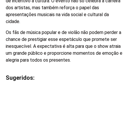
de incentivo à cultura. O evento não só celebra a carreira
dos artistas, mas também reforça o papel das
apresentações musicais na vida social e cultural da
cidade.
Os fãs de música popular e de violão não podem perder a
chance de prestigiar esse espetáculo que promete ser
inesquecível. A expectativa é alta para que o show atraia
um grande público e proporcione momentos de emoção e
alegria para todos os presentes.
Sugeridos:
V
e
j
a
t
a
m
b
é