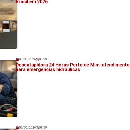
Brasil em 2026
08/08/2026
03:29
Veja também!
Desentupidora 24 Horas Perto de Mim: atendimento
para emergências hidráulicas
08/08/2026
01:39
Veja também!