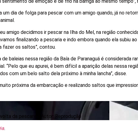
um sentimento de emoção e de frio na barriga ao mesmo tempo”, r
 um dia de folga para pescar com um amigo quando, já no retorn
animal.
meu amigo decidimos ir pescar na Ilha do Mel, na região conheci
ávamos finalizando a pescaria e indo embora quando ela subiu ao
 fazer os saltos”, contou.
de baleias nessa região da Baía de Paranaguá é considerada rar
al.
“Pelo que eu apurei, é bem difícil a aparição delas nessa reg
os com um belo salto dela próximo à minha lancha”, disse.
muito próxima da embarcação e realizando saltos que impressio
olta da pescaria |
Autor: Reprodução.
ia
.