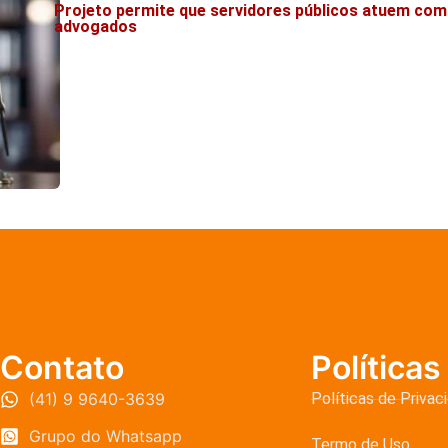
Projeto permite que servidores públicos atuem co
advogados
Contato
Políticas
(41) 9 9640-3639
Políticas de Privac
Grupo do Whatsapp
Termo de Uso