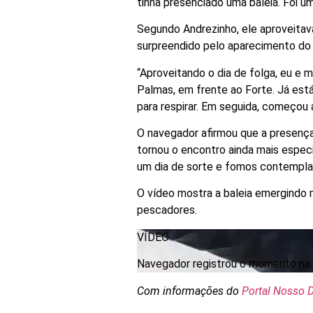
tinha presenciado uma baleia. Foi 
Segundo Andrezinho, ele aproveitava
surpreendido pelo aparecimento do 
“Aproveitando o dia de folga, eu e 
Palmas, em frente ao Forte. Já est
para respirar. Em seguida, começou a
O navegador afirmou que a presença 
tornou o encontro ainda mais especi
um dia de sorte e fomos contemplad
O vídeo mostra a baleia emergindo 
pescadores.
VÍDEO
Navegador registrou o momento na v
Com informações do
Portal Nosso D