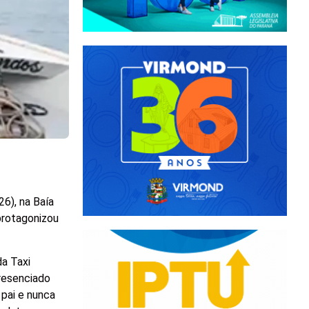
6), na Baía
 protagonizou
da Taxi
presenciado
pai e nunca