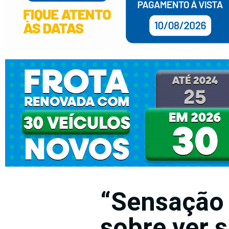
“Sensação 
sobre ver s