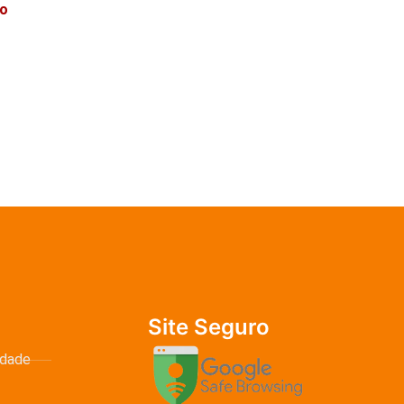
mo
Site Seguro
idade