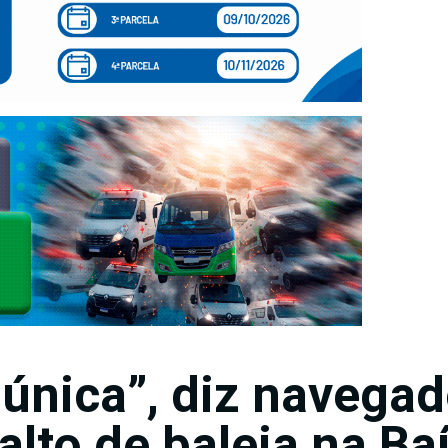
única”, diz navegad
alto de baleia na Ba