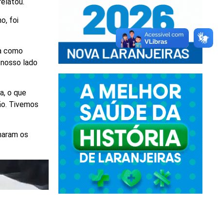
elatou.
o, foi
da como
 nosso lado
a, o que
ião. Tivemos
naram os