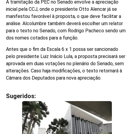
A tramitação da PEC no Senado envolve a apreciação
inicial pela CCJ, onde o presidente Otto Alencar já se
manifestou favorável à proposta, o que deve facilitar a
análise. Alcolumbre também deverá escolher um relator
para o texto no Senado, com Rodrigo Pacheco sendo um
dos nomes cotados para a função.
Antes que o fim da Escala 6 x 1 possa ser sancionado
pelo presidente Luiz Inácio Lula, a proposta precisará ser
aprovada em duas votações no plenário do Senado, sem
alterações. Caso haja modificações, o texto retornará à
Câmara dos Deputados para nova apreciação.
Sugeridos:
V
e
j
a
t
a
m