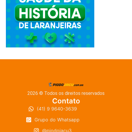
2026 © Todos os direitos reservados
Contato
(41) 9 9640-3639
Grupo do Whatsapp
@piodojacu3