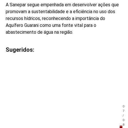
A Sanepar segue empenhada em desenvolver ações que
promovam a sustentabilidade e a eficiência no uso dos
recursos hídricos, reconhecendo a importância do
Aquífero Guarani como uma fonte vital para o
abastecimento de água na região.
Sugeridos:
V
e
j
a
t
a
m
b
é
m
0
!
7
/
0
8