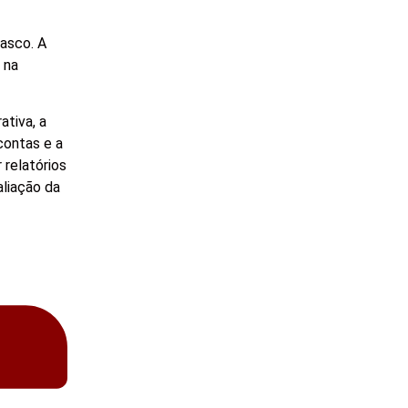
asco. A
 na
tiva, a
contas e a
 relatórios
aliação da