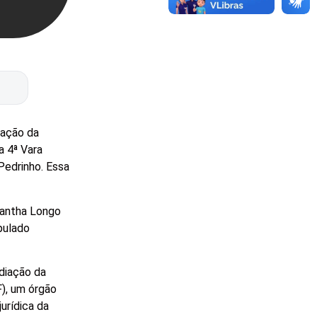
ração da
a 4ª Vara
Pedrinho. Essa
mantha Longo
ipulado
diação da
), um órgão
urídica da