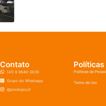
Contato
Políticas
(41) 9 9640-3639
Políticas de Privac
Grupo do Whatsapp
Termo de Uso
@piodojacu3