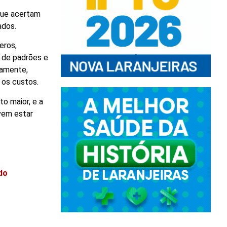
que acertam
ados.
eros,
 de padrões e
camente,
 os custos.
o maior, e a
vem estar
do