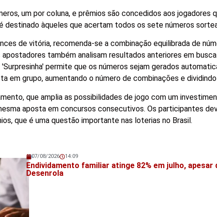
meros, um por coluna, e prêmios são concedidos aos jogadores 
al é destinado àqueles que acertam todos os sete números sorte
ances de vitória, recomenda-se a combinação equilibrada de núm
os apostadores também analisam resultados anteriores em busca
e 'Surpresinha' permite que os números sejam gerados automati
posta em grupo, aumentando o número de combinações e dividindo
mento, que amplia as possibilidades de jogo com um investiment
a mesma aposta em concursos consecutivos. Os participantes de
ios, que é uma questão importante nas loterias no Brasil.
07/08/2026
14:09
Veja também!
Endividamento familiar atinge 82% em julho, apesar 
Desenrola