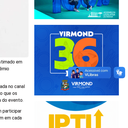
estimado em
rêmio
ada no canal
do que os
a do evento.
 participar
 um em cada