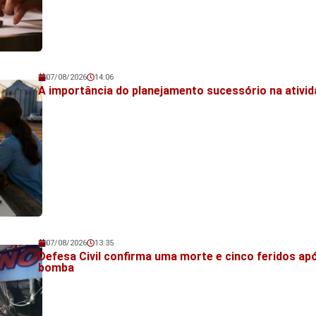
07/08/2026
14:06
Veja também!
A importância do planejamento sucessório na ativid
07/08/2026
13:35
Veja também!
Defesa Civil confirma uma morte e cinco feridos ap
bomba