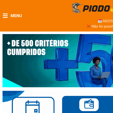
MENU
AGOST
Não foi possí