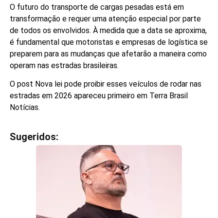
O futuro do transporte de cargas pesadas está em
transformação e requer uma atenção especial por parte
de todos os envolvidos. À medida que a data se aproxima,
é fundamental que motoristas e empresas de logística se
preparem para as mudanças que afetarão a maneira como
operam nas estradas brasileiras.
O post Nova lei pode proibir esses veículos de rodar nas
estradas em 2026 apareceu primeiro em Terra Brasil
Notícias.
Sugeridos:
V
e
j
a
t
a
m
b
é