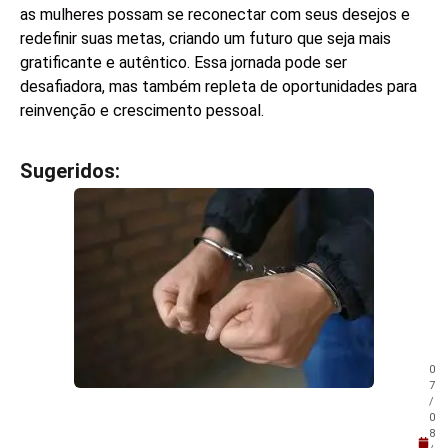
as mulheres possam se reconectar com seus desejos e
redefinir suas metas, criando um futuro que seja mais
gratificante e autêntico. Essa jornada pode ser
desafiadora, mas também repleta de oportunidades para
reinvenção e crescimento pessoal.
Sugeridos:
V
e
j
a
t
a
m
b
é
m
0
!
7
/
0
8