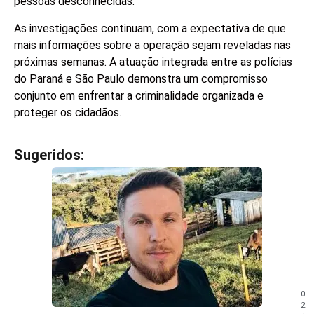
pessoas desconhecidas.
As investigações continuam, com a expectativa de que
mais informações sobre a operação sejam reveladas nas
próximas semanas. A atuação integrada entre as polícias
do Paraná e São Paulo demonstra um compromisso
conjunto em enfrentar a criminalidade organizada e
proteger os cidadãos.
Sugeridos:
V
e
j
a
t
a
m
b
é
m
0
!
2