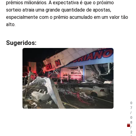
prêmios milionários. A expectativa é que o próximo
sorteio atraia uma grande quantidade de apostas,
especialmente com o prêmio acumulado em um valor tão
alto.
Sugeridos:
V
e
j
a
t
a
m
b
é
m
0
!
7
/
0
8
/
2