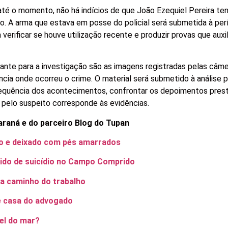
té o momento, não há indícios de que João Ezequiel Pereira te
o. A arma que estava em posse do policial será submetida à perí
verificar se houve utilização recente e produzir provas que auxi
nte para a investigação são as imagens registradas pelas câm
cia onde ocorreu o crime. O material será submetido à análise pe
 sequência dos acontecimentos, confrontar os depoimentos pres
 pelo suspeito corresponde às evidências.
araná e do parceiro Blog do Tupan
o e deixado com pés amarrados
guido de suicídio no Campo Comprido
 a caminho do trabalho
de casa do advogado
el do mar?