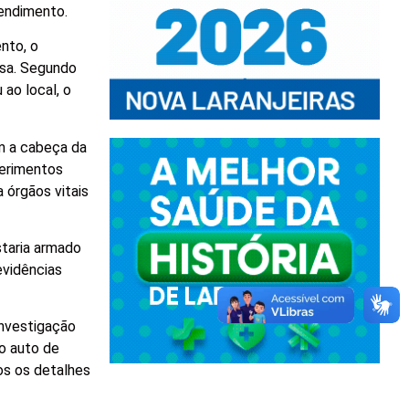
tendimento.
nto, o
asa. Segundo
ao local, o
am a cabeça da
Ferimentos
 órgãos vitais
staria armado
evidências
investigação
 o auto de
os os detalhes