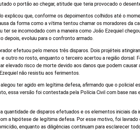
 chutado o portão ao chegar, atitude que teria provocado o desen
ado explicou que, conforme os depoimentos colhidos até o mome
ausa da forma como a vítima tentou chamar os moradores da c
arou ter se incomodado com a maneira como João Ezequiel chegou 
co depois, evoluiu para o confronto armado.
ador efetuou pelo menos três disparos. Dois projéteis atingir
o e outro no rosto, enquanto o terceiro acertou a região dorsal. 
r elevado risco de morte devido aos danos que podem causar a
Ezequiel não resistiu aos ferimentos.
 alegou ter agido em legítima defesa, afirmando que o policial e
o, essa versão foi contestada pela Polícia Civil com base nas 
 quantidade de disparos efetuados e os elementos iniciais da 
com a hipótese de legítima defesa. Por esse motivo, foi lavrado
omicídio, enquanto as diligências continuam para esclarecer tod