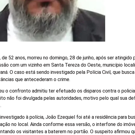
ra, de 52 anos, morreu no domingo, 28 de junho, após ser atingido 
são com um vizinho em Santa Tereza do Oeste, município local
aná. O caso está sendo investigado pela Polícia Civil, que busca
stâncias que antecederam o crime.
u o confronto admitiu ter efetuado os disparos contra o policial
ito não foi divulgada pelas autoridades, motivo pelo qual sua d
.
nvestigado à polícia, João Ezequiel foi até a residência para bu
zação no local. Ainda conforme essa versão, o interfone do imó
entando os visitantes a baterem no portão. O suspeito afirmou q