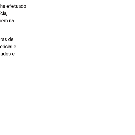
nha efetuado
cia,
liem na
eras de
ricial e
tados e