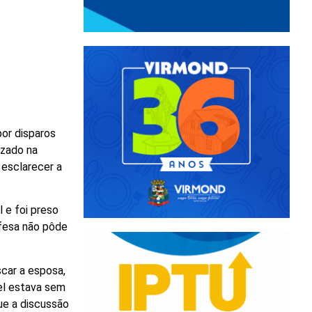
por disparos
izado na
 esclarecer a
 e foi preso
efesa não pôde
scar a esposa,
vel estava sem
ue a discussão