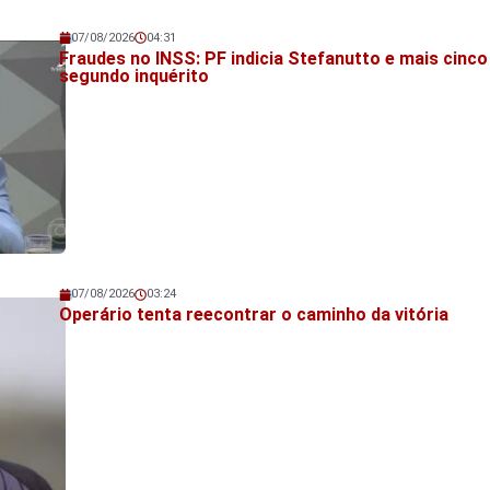
07/08/2026
04:31
Veja também!
Fraudes no INSS: PF indicia Stefanutto e mais cinc
segundo inquérito
07/08/2026
03:24
Veja também!
Operário tenta reecontrar o caminho da vitória