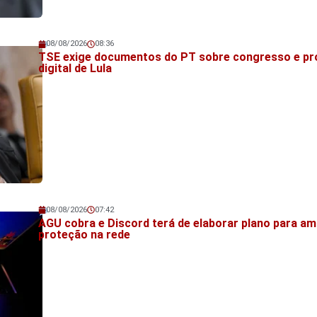
08/08/2026
08:36
Veja também!
TSE exige documentos do PT sobre congresso e pr
digital de Lula
08/08/2026
07:42
Veja também!
AGU cobra e Discord terá de elaborar plano para am
proteção na rede