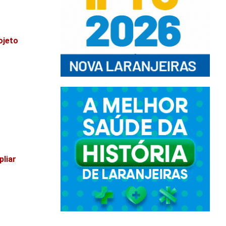
ojeto
pliar