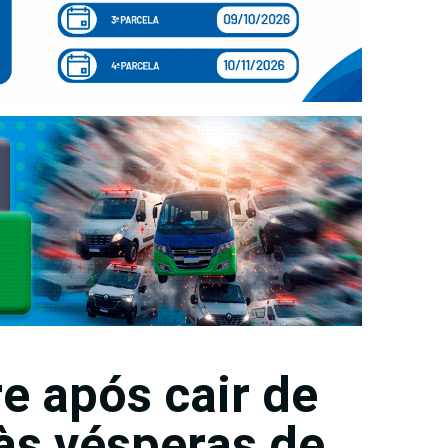
e após cair de
às vésperas de