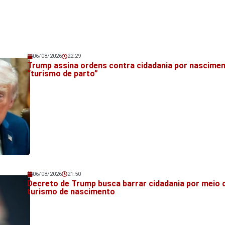
06/08/2026
22:29
Veja também!
Trump assina ordens contra cidadania por nascimen
“turismo de parto”
06/08/2026
21:50
Veja também!
Decreto de Trump busca barrar cidadania por meio 
turismo de nascimento