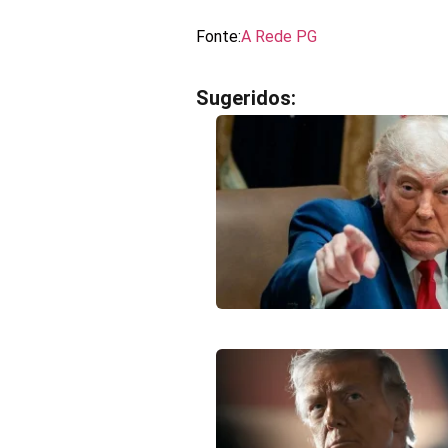
Fonte:
A Rede PG
Sugeridos: