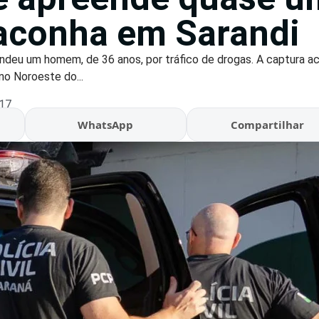
aconha em Sarandi
rendeu um homem, de 36 anos, por tráfico de drogas. A captura 
 no Noroeste do...
:17
WhatsApp
Compartilhar