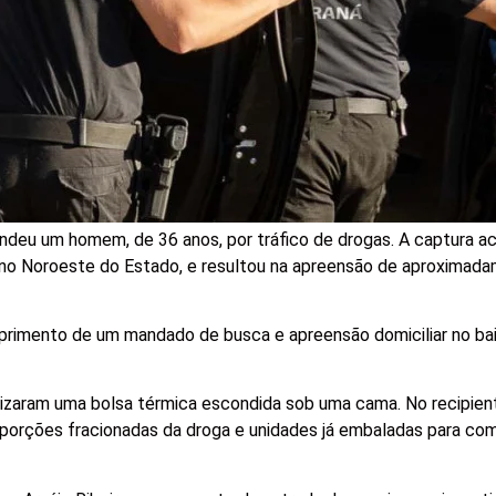
rendeu um homem, de 36 anos, por tráfico de drogas. A captura 
i, no Noroeste do Estado, e resultou na apreensão de aproxima
umprimento de um mandado de busca e apreensão domiciliar no bai
calizaram uma bolsa térmica escondida sob uma cama. No recipie
orções fracionadas da droga e unidades já embaladas para com