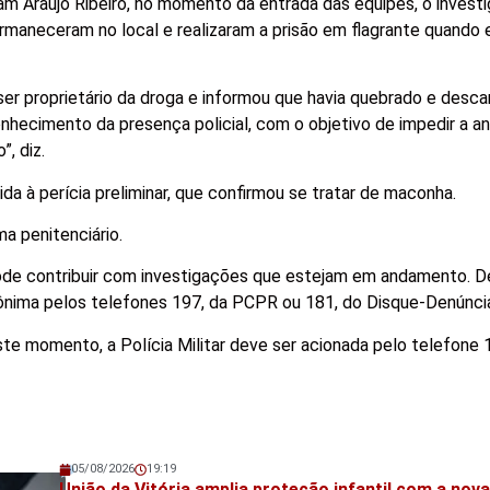
 Araújo Ribeiro, no momento da entrada das equipes, o invest
permaneceram no local e realizaram a prisão em flagrante quando 
r proprietário da droga e informou que havia quebrado e desca
onhecimento da presença policial, com o objetivo de impedir a an
, diz.
da à perícia preliminar, que confirmou se tratar de maconha.
a penitenciário.
de contribuir com investigações que estejam em andamento. D
nima pelos telefones 197, da PCPR ou 181, do Disque-Denúnci
te momento, a Polícia Militar deve ser acionada pelo telefone 
05/08/2026
19:19
Veja também!
União da Vitória amplia proteção infantil com a nova