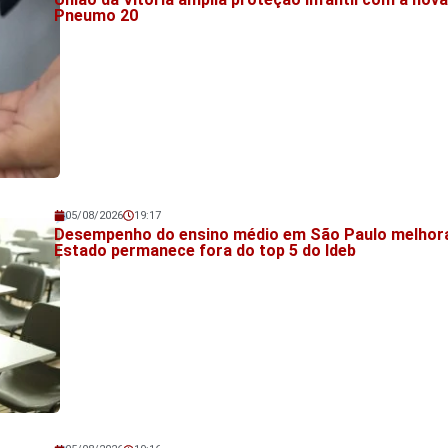
Pneumo 20
05/08/2026
19:17
Veja também!
Desempenho do ensino médio em São Paulo melhor
Estado permanece fora do top 5 do Ideb