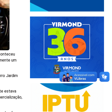
aconteceu
damente um
rro Jardim
nte estava
ercialização,