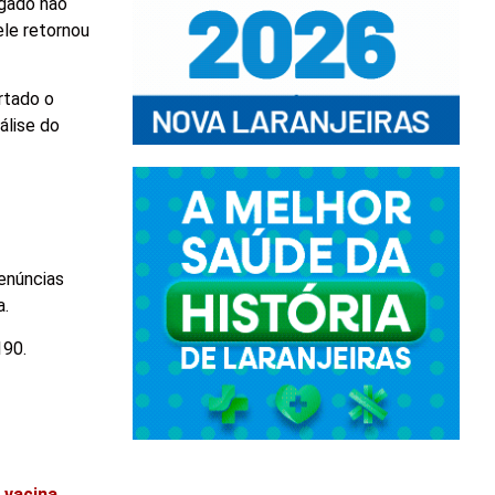
igado não
ele retornou
rtado o
álise do
enúncias
a.
190.
 vacina