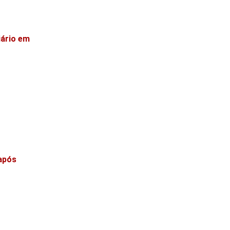
iário em
 após