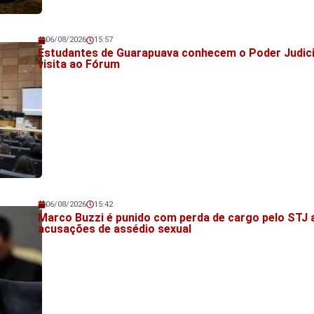
06/08/2026
15:57
Veja também!
Estudantes de Guarapuava conhecem o Poder Judic
visita ao Fórum
06/08/2026
15:42
Veja também!
Marco Buzzi é punido com perda de cargo pelo STJ
acusações de assédio sexual