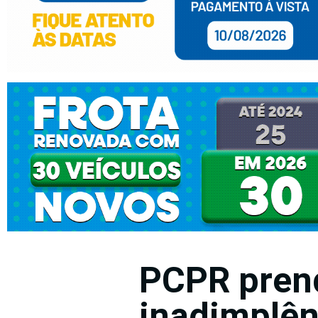
PCPR pren
inadimplên