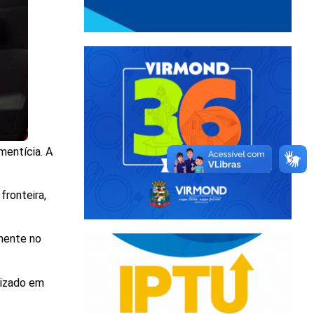
mentícia. A
fronteira,
amente no
lizado em