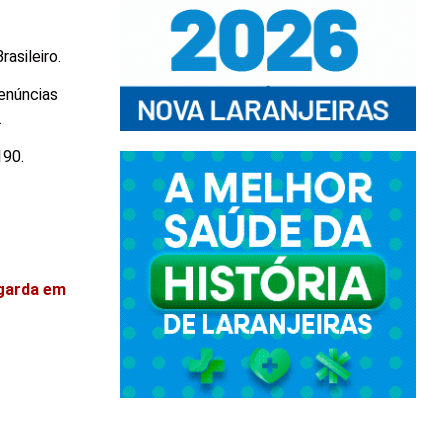
asileiro.
enúncias
.
190.
ngarda em