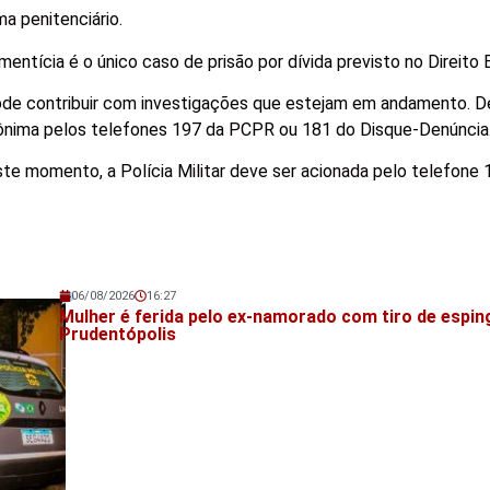
a penitenciário.
ntícia é o único caso de prisão por dívida previsto no Direito Br
de contribuir com investigações que estejam em andamento. D
ônima pelos telefones 197 da PCPR ou 181 do Disque-Denúncia
te momento, a Polícia Militar deve ser acionada pelo telefone 
06/08/2026
16:27
Veja também!
Mulher é ferida pelo ex-namorado com tiro de espi
Prudentópolis