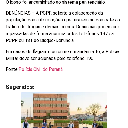
O idoso foi encaminhado ao sistema penitenciário.
DENÚNCIAS – A PCPR solicita a colaboração da
população com informações que auxiliem no combate ao
tráfico de drogas e demais crimes. Denúncias podem ser
repassadas de forma anônima pelos telefones 197 da
PCPR ou 181 do Disque-Denúncia.
Em casos de flagrante ou crime em andamento, a Polícia
Militar deve ser acionada pelo telefone 190.
Fonte:
Polícia Civil do Paraná
Sugeridos:
V
e
j
a
t
a
m