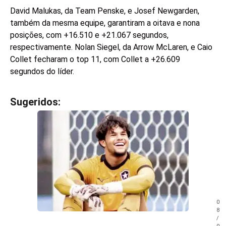
David Malukas, da Team Penske, e Josef Newgarden,
também da mesma equipe, garantiram a oitava e nona
posições, com +16.510 e +21.067 segundos,
respectivamente. Nolan Siegel, da Arrow McLaren, e Caio
Collet fecharam o top 11, com Collet a +26.609
segundos do líder.
Sugeridos:
V
e
j
a
t
a
m
b
é
m
0
!
8
/