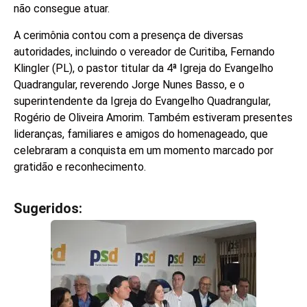
não consegue atuar.
A cerimônia contou com a presença de diversas
autoridades, incluindo o vereador de Curitiba, Fernando
Klingler (PL), o pastor titular da 4ª Igreja do Evangelho
Quadrangular, reverendo Jorge Nunes Basso, e o
superintendente da Igreja do Evangelho Quadrangular,
Rogério de Oliveira Amorim. Também estiveram presentes
lideranças, familiares e amigos do homenageado, que
celebraram a conquista em um momento marcado por
gratidão e reconhecimento.
Sugeridos:
V
e
j
a
t
a
m