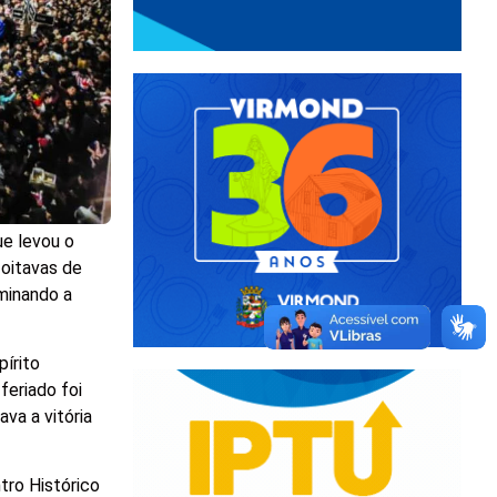
ue levou o
 oitavas de
iminando a
pírito
feriado foi
va a vitória
tro Histórico