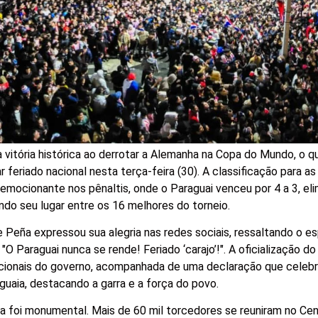
vitória histórica ao derrotar a Alemanha na Copa do Mundo, o q
feriado nacional nesta terça-feira (30). A classificação para as
a emocionante nos pênaltis, onde o Paraguai venceu por 4 a 3, el
ndo seu lugar entre os 16 melhores do torneio.
e Peña expressou sua alegria nas redes sociais, ressaltando o es
O Paraguai nunca se rende! Feriado ‘carajo’!". A oficialização do 
ucionais do governo, acompanhada de uma declaração que celebra
uaia, destacando a garra e a força do povo.
a foi monumental. Mais de 60 mil torcedores se reuniram no Cen