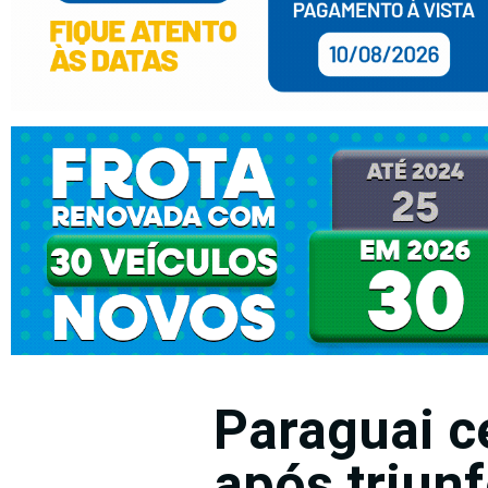
Paraguai c
após triun