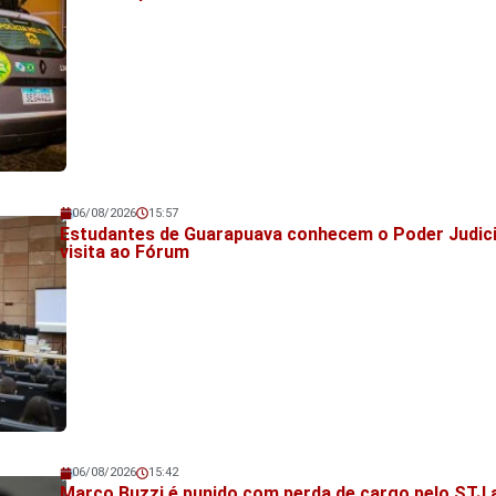
06/08/2026
15:57
Veja também!
Estudantes de Guarapuava conhecem o Poder Judic
visita ao Fórum
06/08/2026
15:42
Veja também!
Marco Buzzi é punido com perda de cargo pelo STJ