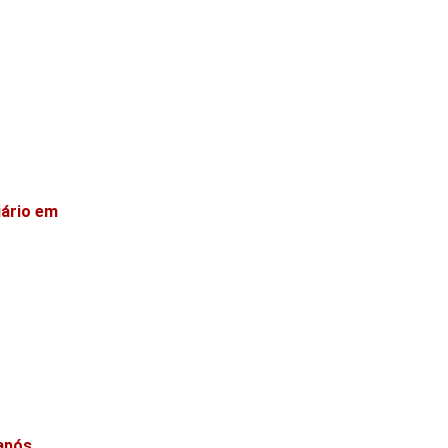
iário em
 após