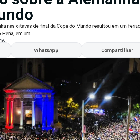
undo
nha nas oitavas de final da Copa do Mundo resultou em um feria
 Peña, em um...
:16
WhatsApp
Compartilhar