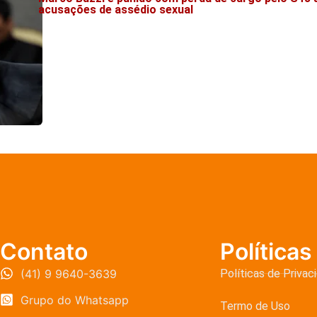
acusações de assédio sexual
Contato
Políticas
(41) 9 9640-3639
Políticas de Privac
Grupo do Whatsapp
Termo de Uso