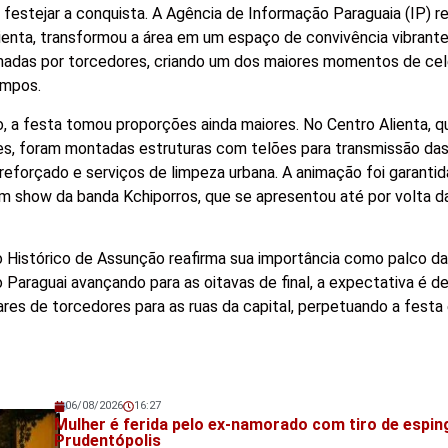
 festejar a conquista. A Agência de Informação Paraguaia (IP) r
Alienta, transformou a área em um espaço de convivência vibrant
omadas por torcedores, criando um dos maiores momentos de ce
empos.
o, a festa tomou proporções ainda maiores. No Centro Alienta, 
es, foram montadas estruturas com telões para transmissão das 
eforçado e serviços de limpeza urbana. A animação foi garanti
um show da banda Kchiporros, que se apresentou até por volta d
 Histórico de Assunção reafirma sua importância como palco d
 Paraguai avançando para as oitavas de final, a expectativa é d
ares de torcedores para as ruas da capital, perpetuando a festa
06/08/2026
16:27
Veja também!
Mulher é ferida pelo ex-namorado com tiro de espi
Prudentópolis