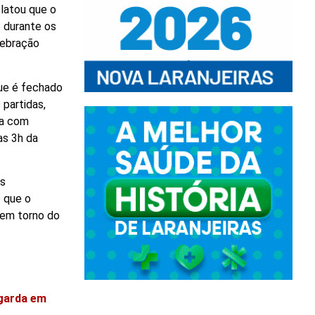
elatou que o
e durante os
lebração
que é fechado
partidas,
da com
as 3h da
as
e que o
 em torno do
ngarda em