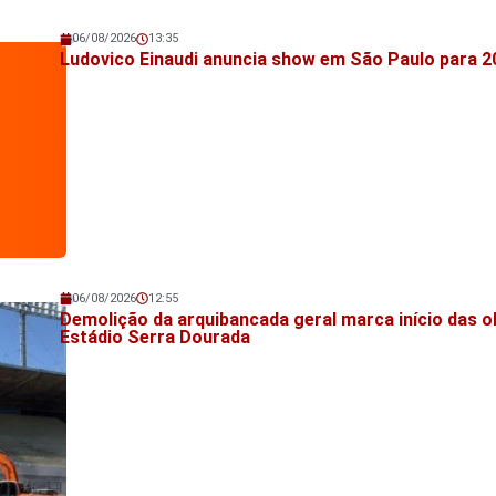
06/08/2026
13:35
Veja também!
Ludovico Einaudi anuncia show em São Paulo para 2
06/08/2026
12:55
Veja também!
Demolição da arquibancada geral marca início das o
Estádio Serra Dourada