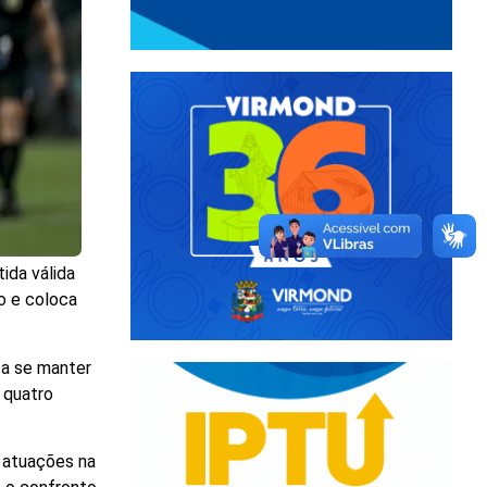
ida válida
o e coloca
ca se manter
 quatro
 atuações na