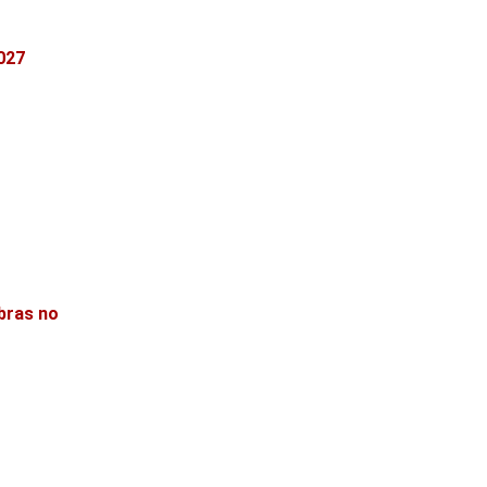
027
bras no