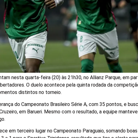
tam nesta quarta-feira (20) às 21h30, no Allianz Parque, em part
ibertadores. O duelo acontece pela quinta rodada da competiçã
mentos distintos no torneio.
erança do Campeonato Brasileiro Série A, com 35 pontos, e bus
Cruzeiro, em Barueri. Mesmo com o resultado, a equipe manteve
go.
arece em terceiro lugar no Campeonato Paraguaio, somando boas