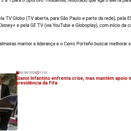
 a 1 para o Sportivo Trinidense, resultado que liga o alerta par
pela TV Globo (TV aberta, para São Paulo e parte da rede), pela
 Disney+ e pela GE TV (via YouTube e Globoplay), com início da c
almeiras manter a liderança e o Cerro Porteño buscar melhorar 
06/08/2026
13:55
Veja também!
Gianni Infantino enfrenta crise, mas mantém apoio 
presidência da Fifa