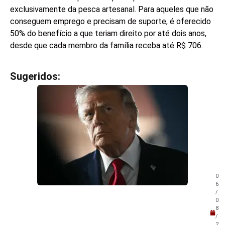
exclusivamente da pesca artesanal. Para aqueles que não
conseguem emprego e precisam de suporte, é oferecido
50% do benefício a que teriam direito por até dois anos,
desde que cada membro da família receba até R$ 706.
Sugeridos:
V
e
j
a
t
a
m
b
é
m
0
!
6
/
0
8
/
2