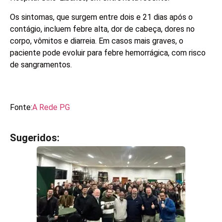
Os sintomas, que surgem entre dois e 21 dias após o
contágio, incluem febre alta, dor de cabeça, dores no
corpo, vômitos e diarreia. Em casos mais graves, o
paciente pode evoluir para febre hemorrágica, com risco
de sangramentos.
Fonte:
A Rede PG
Sugeridos:
V
e
j
a
t
a
m
b
é