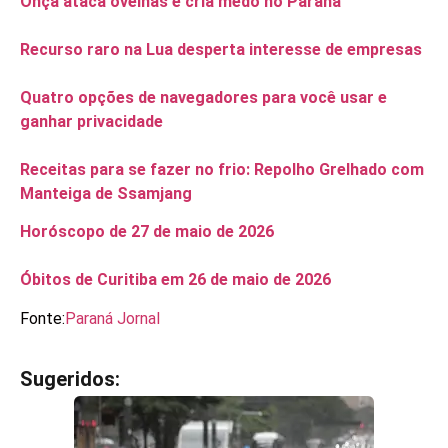
Onça ataca ovelhas e cria medo no Paraná
Recurso raro na Lua desperta interesse de empresas
Quatro opções de navegadores para você usar e
ganhar privacidade
Receitas para se fazer no frio: Repolho Grelhado com
Manteiga de Ssamjang
Horóscopo de 27 de maio de 2026
Óbitos de Curitiba em 26 de maio de 2026
Fonte:
Paraná Jornal
Sugeridos:
V
e
j
a