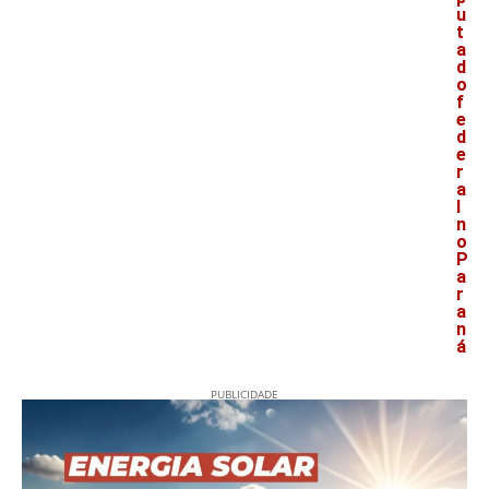
u
t
a
d
o
f
e
d
e
r
a
l
n
o
P
a
r
a
n
á
PUBLICIDADE