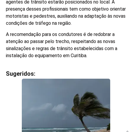
agentes de trânsito estarão posicionados no local. A
presença desses profissionais tem como objetivo orientar
motoristas e pedestres, auxiliando na adaptação às novas
condições de tráfego na região.
A recomendação para os condutores é de redobrar a
atenção ao passar pelo trecho, respeitando as novas
sinalizações e regras de trânsito estabelecidas com a
instalação do equipamento em Curitiba.
Sugeridos:
V
e
j
a
t
a
m
b
é
m