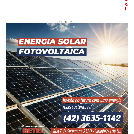
a
l
PUBLICIDADE