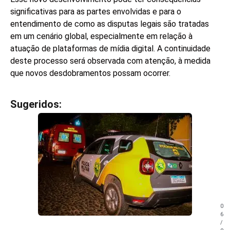
significativas para as partes envolvidas e para o
entendimento de como as disputas legais são tratadas
em um cenário global, especialmente em relação à
atuação de plataformas de mídia digital. A continuidade
deste processo será observada com atenção, à medida
que novos desdobramentos possam ocorrer.
Sugeridos:
V
e
j
a
t
a
m
b
é
m
0
!
6
/