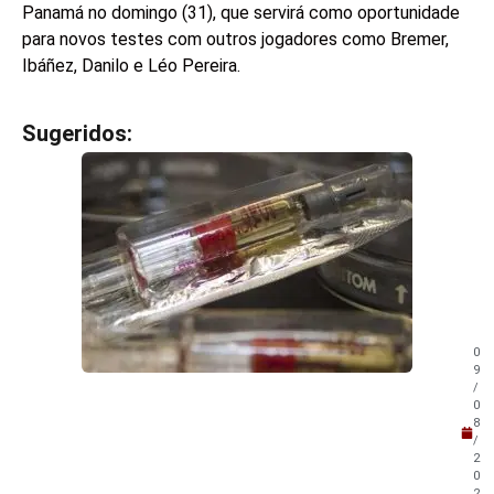
Panamá no domingo (31), que servirá como oportunidade
para novos testes com outros jogadores como Bremer,
Ibáñez, Danilo e Léo Pereira.
Sugeridos:
V
e
j
a
t
a
m
b
é
m
0
!
9
/
0
8
/
2
0
2