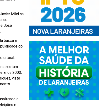
Javier Milei na
ra se
a e José
.
la busca a
opularidade do
s
leitoral.
ora existam
os anos 2000,
íguez, vista
imento
ssaltando a
eleições e