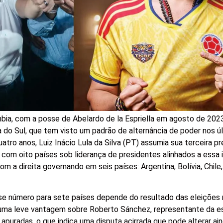
ômbia, com a posse de Abelardo de la Espriella em agosto de 20
a do Sul, que tem visto um padrão de alternância de poder nos úl
tro anos, Luiz Inácio Lula da Silva (PT) assumia sua terceira pr
o com oito países sob liderança de presidentes alinhados a essa 
om a direita governando em seis países: Argentina, Bolívia, Chile
se número para sete países depende do resultado das eleições 
 uma leve vantagem sobre Roberto Sánchez, representante da e
puradas, o que indica uma disputa acirrada que pode alterar ai