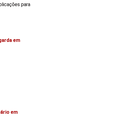
plicações para
ngarda em
iário em