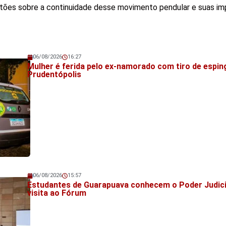
tões sobre a continuidade desse movimento pendular e suas im
06/08/2026
16:27
Veja também!
Mulher é ferida pelo ex-namorado com tiro de espi
Prudentópolis
06/08/2026
15:57
Veja também!
Estudantes de Guarapuava conhecem o Poder Judic
visita ao Fórum