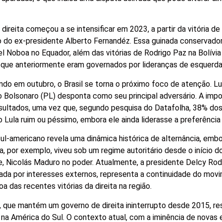
reita começou a se intensificar em 2023, a partir da vitória de 
 do ex-presidente Alberto Fernandéz. Essa guinada conservado
l Noboa no Equador, além das vitórias de Rodrigo Paz na Bolívi
s que anteriormente eram governados por lideranças de esquerda
ndo em outubro, o Brasil se torna o próximo foco de atenção. Lu
o Bolsonaro (PL) desponta como seu principal adversário. A imp
resultados, uma vez que, segundo pesquisa do Datafolha, 38% do
Lula ruim ou péssimo, embora ele ainda liderasse a preferência e
ul-americano revela uma dinâmica histórica de alternância, emb
a, por exemplo, viveu sob um regime autoritário desde o início d
 Nicolás Maduro no poder. Atualmente, a presidente Delcy Rodr
ada por interesses externos, representa a continuidade do mov
a das recentes vitórias da direita na região.
, que mantém um governo de direita ininterrupto desde 2015, re
s na América do Sul. O contexto atual, com a iminência de novas 