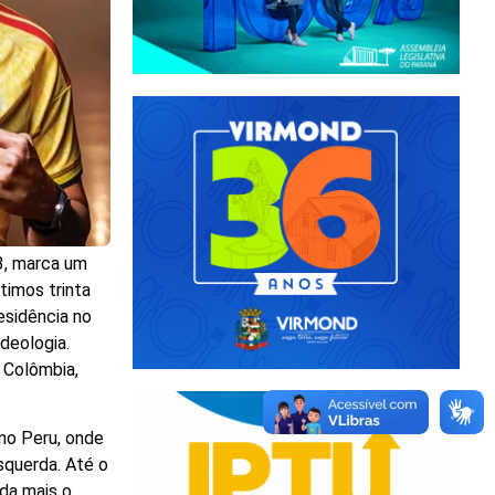
23, marca um
timos trinta
esidência no
ideologia.
, Colômbia,
no Peru, onde
squerda. Até o
nda mais o