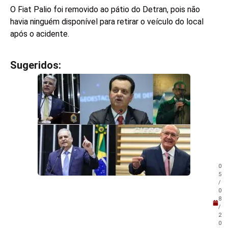
O Fiat Palio foi removido ao pátio do Detran, pois não
havia ninguém disponível para retirar o veículo do local
após o acidente.
Sugeridos:
V
e
j
a
t
a
m
b
é
m
0
!
5
/
0
8
/
2
0